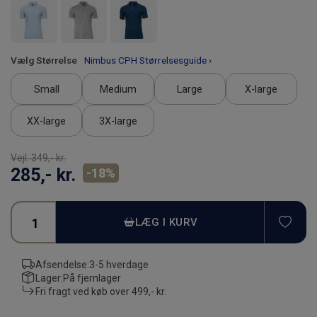
Vælg Størrelse
Nimbus CPH Størrelsesguide ›
Small
Medium
Large
X-large
XX-large
3X-large
Vejl.
349,- kr.
285,- kr.
-
18
%
TIL
LÆG I KURV
Afsendelse:
3-5 hverdage
Lager:
På fjernlager
Fri fragt ved køb over
499,- kr.