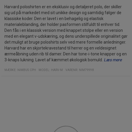
Harvard poloshirten er en eksklusiv og detaljeret polo, der skiller
sig ud på markedet med sit unikke design og samtidig følger de
klassiske koder. Den er lavet i en behagelig og elastisk
materialeblanding, der holder pasformen stilfuldt til enhver tid.
Den fås i en klassisk version med knappet stolpe eller en version
med en elegant v-udskæring, og dens underspillede originalitet gør
det muligt at bruge poloshirts selv ved mere formelle anledninger.
Harvard har en skjortekravestand til herrer og en veldesignet
ærmeåbning uden rib til damer. Den har tone-i-tone knapper og en
3-knaps lukning. Lavet af kæmmet økologisk bomuld.
Læs mere
Specifikationer:
95% økologisk bomuld
5% elastan
Vægt: 230 g/m2
MÆRKE:
NIMBUS CPH
MODEL
:
HARV-M
VARENR
:
NIM79998