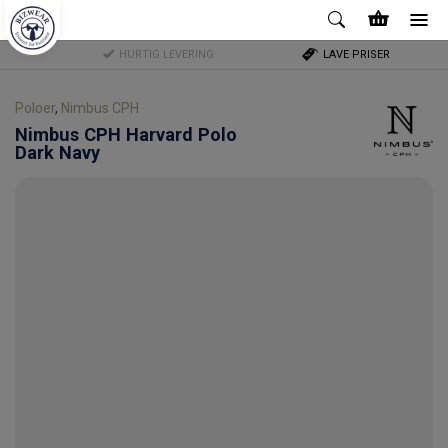
HURTIG LEVERING
LAVE PRISER
Poloer
,
Nimbus CPH
Nimbus CPH
Harvard Polo
Dark Navy