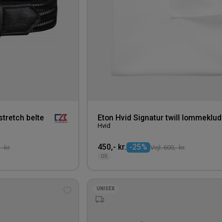
stretch belte
Eton Hvid Signatur twill lommeklud
Hvid
450,- kr.
-25%
- kr.
Vejl. 600,- kr.
OS
UNISEX
Tilføj
til
ønskeliste