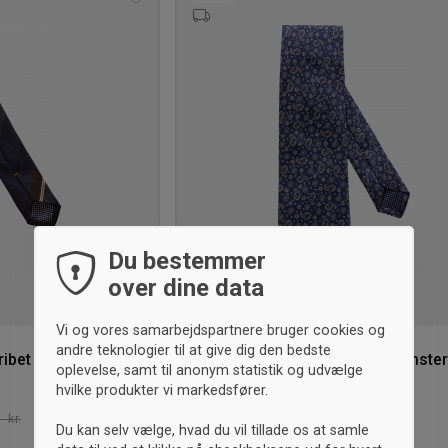
Tilføj
til
ønskeliste
Du bestemmer
over dine data
Vi og vores samarbejdspartnere bruger cookies og
andre teknologier til at give dig den bedste
ibet Silkeslips
Eton Navy Silkeslips med blomster
oplevelse, samt til anonym statistik og udvælge
og Paisley motiv
hvilke produkter vi markedsfører.
Mørk blå
500,- kr.
-33%
- kr.
Vejl. 750,- kr.
Du kan selv vælge, hvad du vil tillade os at samle
80