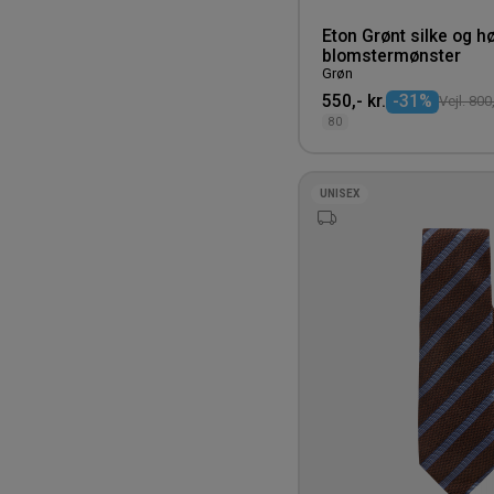
Eton Grønt silke og h
blomstermønster
Grøn
550,- kr.
-31%
Vejl. 800,
80
UNISEX