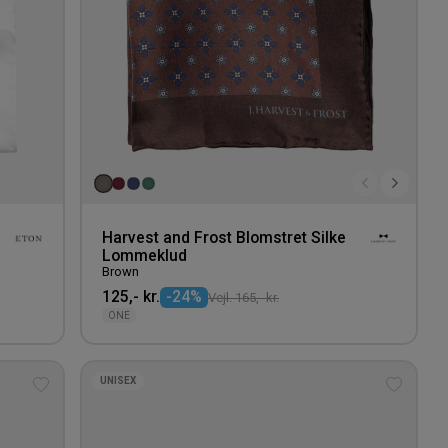
Harvest and Frost Blomstret Silke
Lommeklud
Brown
125,- kr.
-24%
Vejl. 165,- kr.
ONE
UNISEX
Tilføj
Tilføj
til
til
ønskeliste
ønskeli