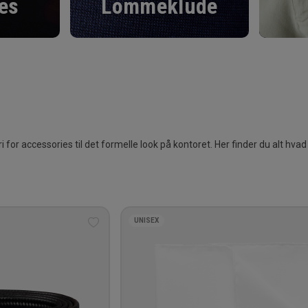
ies
Lommeklude
for accessories til det formelle look på kontoret. Her finder du alt hvad
UNISEX
Tilføj
til
ønskeliste