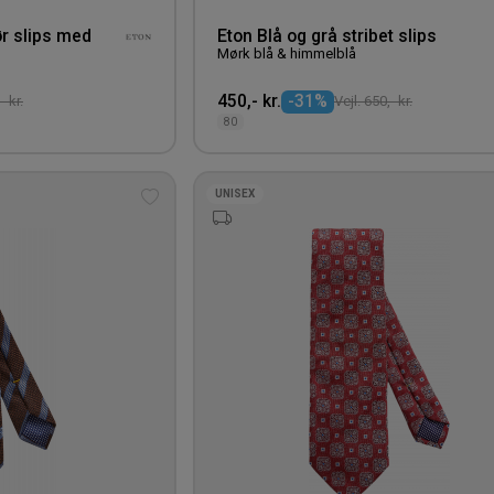
ør slips med
Eton Blå og grå stribet slips
Mørk blå & himmelblå
450,- kr.
-31%
- kr.
Vejl. 650,- kr.
80
UNISEX
Tilføj
til
ønskeliste