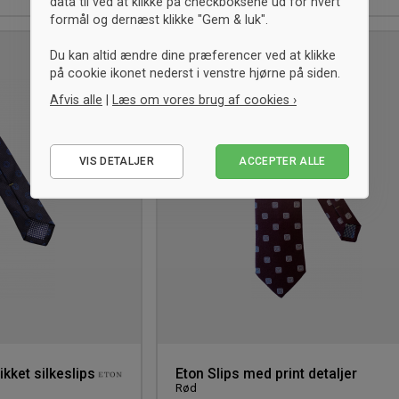
data til ved at klikke på checkboksene ud for hvert
formål og dernæst klikke "Gem & luk".
UNISEX
Du kan altid ændre dine præferencer ved at klikke
Tilføj
på cookie ikonet nederst i venstre hjørne på siden.
til
ønskeliste
Afvis alle
|
Læs om vores brug af cookies ›
Nødvendige
VIS DETALJER
ACCEPTER ALLE
Statistiske
Marketing
kket silkeslips
Eton Slips med print detaljer
Rød