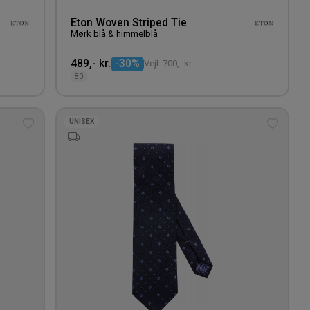
Eton Woven Striped Tie
Mørk blå & himmelblå
489,- kr.
-30%
Vejl. 700,- kr.
80
UNISEX
Tilføj
Tilføj
til
til
ønskeliste
ønskeli