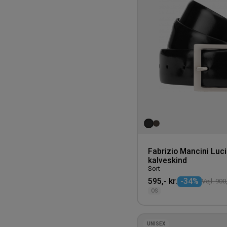
Lilla
400-500 kr.
Lyseblå
500-750 kr.
Mørkeblå
Pink
Rød
Sort
Vinrød
Fabrizio Mancini Luci
kalveskind
Sort
595,- kr.
-34%
Vejl. 900,
OS
UNISEX