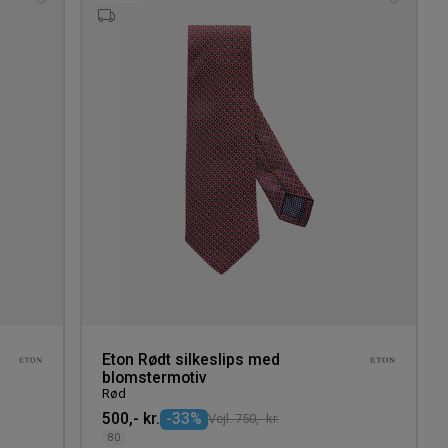
Tilføj
Tilføj
til
til
ønskeliste
ønskeli
Eton Rødt silkeslips med
blomstermotiv
Rød
500,- kr.
-33%
Vejl. 750,- kr.
80