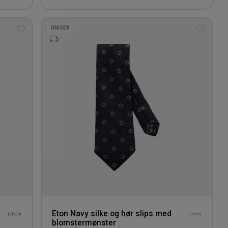
UNISEX
Tilføj
Tilføj
til
til
ønskeliste
ønskeli
Eton Navy silke og hør slips med
blomstermønster