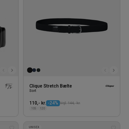
Clique Stretch Bælte
Sort
110,- kr.
-24%
Vejl. 144,- kr.
105
120
UNISEX