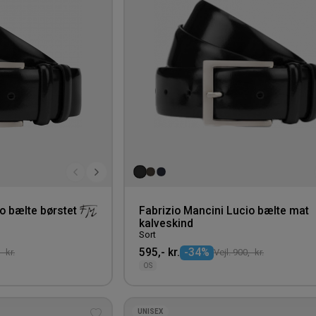
o bælte børstet
Fabrizio Mancini Lucio bælte mat
kalveskind
Sort
595,- kr.
-34%
- kr.
Vejl. 900,- kr.
OS
UNISEX