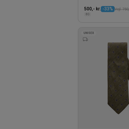
500,- kr.
-33%
Vejl. 750,
80
UNISEX