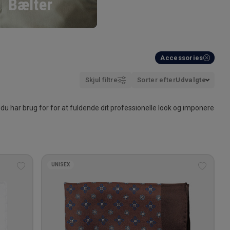
Bælter
Accessories
Skjul filtre
Sorter efter
Udvalgte
 du har brug for for at fuldende dit professionelle look og imponere
UNISEX
Tilføj
Tilføj
til
til
ønskeliste
ønskeli