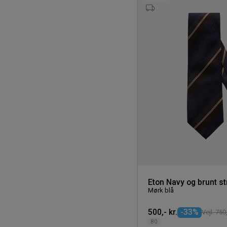
Eton Navy og brunt str
Mørk blå
500,- kr.
-33%
Vejl. 750,
80