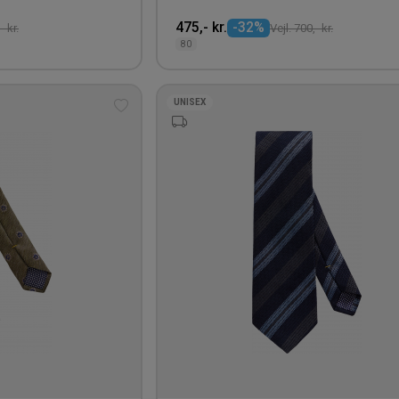
475,- kr.
-32%
- kr.
Vejl. 700,- kr.
80
UNISEX
Tilføj
til
ønskeliste