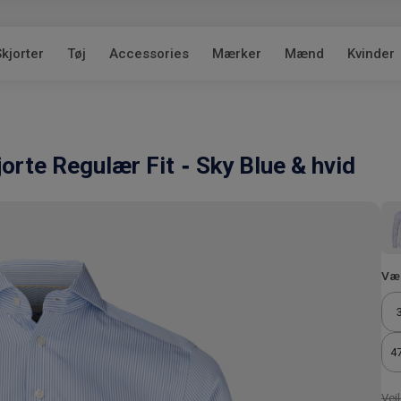
kjorter
Tøj
Accessories
Mærker
Mænd
Kvinder
jorte Regulær Fit
Sky Blue & hvid
Væl
47
Vejl