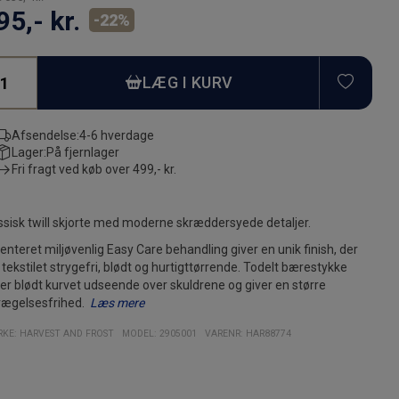
95,- kr.
-
22
%
TILFØ
LÆG I KURV
Afsendelse:
4-6 hverdage
Lager:
På fjernlager
Fri fragt ved køb over
499,- kr.
ssisk twill skjorte med moderne skræddersyede detaljer.
enteret miljøvenlig Easy Care behandling giver en unik finish, der
 tekstilet strygefri, blødt og hurtigttørrende. Todelt bærestykke
rer blødt kurvet udseende over skuldrene og giver en større
ægelsesfrihed.
Læs mere
ede sømme hjælper skjorten til at stå skarp vask efter vask uden
elte skråsnit på manchetter med huller til manchetknapper. 4 mm
Tåler maskinvask.
KE:
HARVEST AND FROST
MODEL
:
2905001
VARENR
:
HAR88774
der. Semi cut away krave. Lange ærmer.
pper giver en god komfort og et moderne udseende.
Kurvet snit på nederste del af skjorten.
Materiale: 60% bomuld / 40% Polyester, 134 G/M².