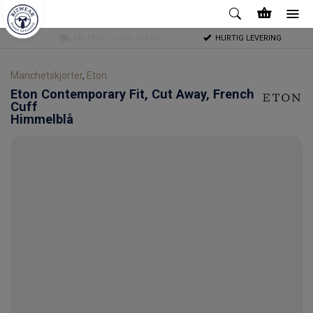
FRI FRAGT OVER 499 KR
HURTIG LEVERING
Manchetskjorter
,
Eton
Eton
Contemporary Fit, Cut Away, French
Cuff
Himmelblå