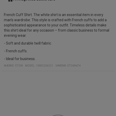
French Cuff Shirt. The white shirt is an essential item in every
man’s wardrobe. This style is crafted with French cuffs to add a
sophisticated appearance to your outfit. Timeless details make
this shirt ideal for any occasion – from classic business to formal
evening wear.
- Soft and durable twill fabric.
- French cuffs.
- Ideal for business.
MÆRKE:
ETON
MODEL
:
10001236121
VARENR
:
ETO69674