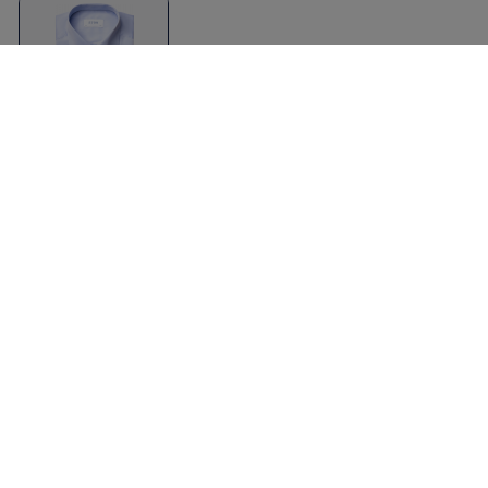
Contemporary Fit, Cut
Away, French Cuff
Himmelblå
Eton