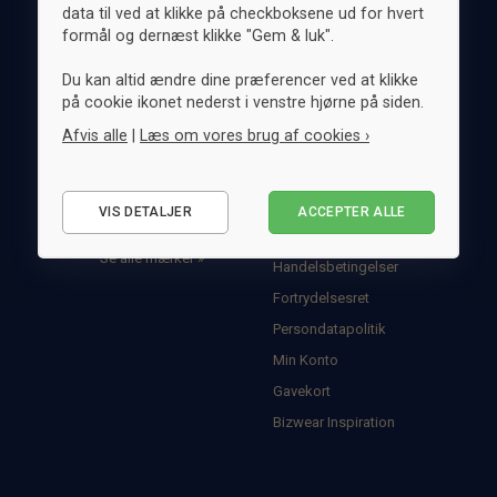
data til ved at klikke på checkboksene ud for hvert
T-shirts & poloer
Butterflies
Evening
formål og dernæst klikke "Gem & luk".
Strik
Lommeklude
Business
Sokker
Tørklæder
Du kan altid ændre dine præferencer ved at klikke
på cookie ikonet nederst i venstre hjørne på siden.
Jakker
Bælter
Afvis alle
|
Læs om vores brug af cookies ›
Mærker
Bizwear
Nødvendige
Clique
Shop
VIS DETALJER
ACCEPTER ALLE
Statistiske
Om Bizwear
Marketing
Se alle mærker »
Handelsbetingelser
Fortrydelsesret
Persondatapolitik
Min Konto
Gavekort
Bizwear Inspiration