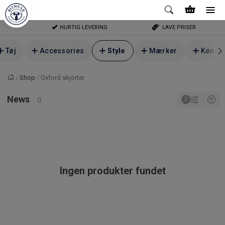
HURTIG LEVERING
LAVE PRISER
Tøj
Accessories
Style
Mærker
Køn
Shop
Oxford skjorter
Forside
News
Ingen produkter fundet